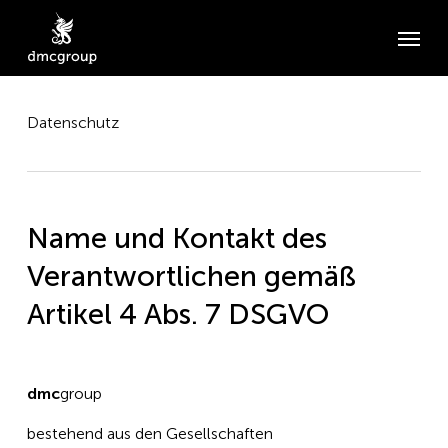
Skip
Menu
to
main
content
Datenschutz
Name und Kontakt des
Verantwortlichen gemäß
Artikel 4 Abs. 7 DSGVO
dmc
group
bestehend aus den Gesellschaften