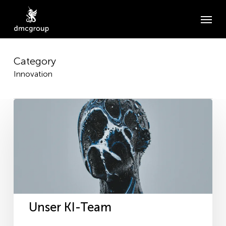
Skip
Menu
to
main
content
Category
Innovation
Unser
KI-
Team
Unser KI-Team